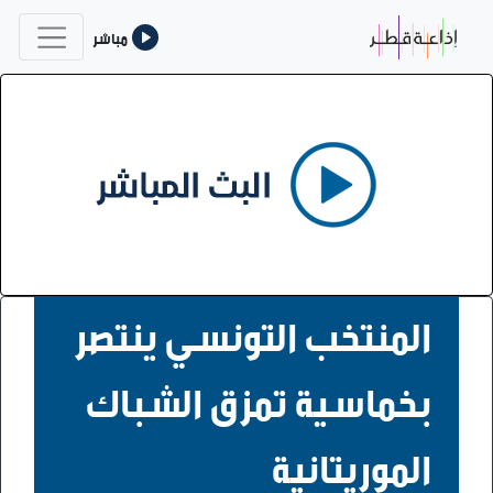
مباشر
المنتخب التونسي ينتصر
بخماسية تمزق الشباك
الموريتانية