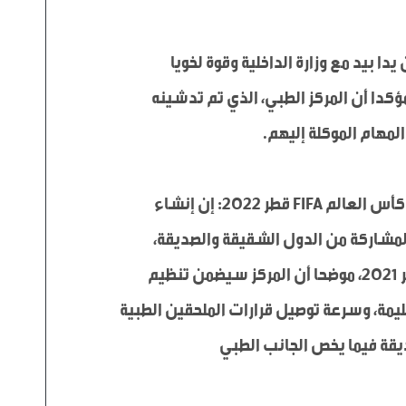
من جانبه، قال اللواء طبيب أسعد أحمد خليل قائد الخدمات الطبية بالقوات المسلحة القطرية: "نعمل جاهدين يدا بيد مع وزارة الداخلية وقوة لخويا 
كخدمات طبية لإنجاح بطولة كأس العالم FIFA قطر 2022 كحدث عالمي يقام لأول مرة في الشرق الأوسط"، مؤكدا أن المركز الطبي، الذي تم تدشينه 
إلى ذلك، قال العقيد دكتور محمد حمد الغياثين رئيس وحدة القوى العاملة بلجنة عمليات أمن وسلامة بطولة كأس العالم FIFA قطر 2022: إن إنشاء 
المركز جاء لتوفير الرعاية الطبية للكوادر البشرية الملحقة بلجنة عمليات أمن وسلامة البطولة، والقوى الأمنية المشاركة من الدول الشقيقة والصديقة، 
وتنظيم آلية الإحالة الطبية، خاصة بعد نجاح تجربة العيادة الطبية التي عملت خلال بطولة كأس العرب FIFA قطر 2021، موضحا أن المركز سيضمن تنظيم 
العمل بشكل دقيق في جانب الرعاية الطبية، وتقديم رعاية طبية أولية ذات جودة عالية في ظل بيئة آمنة وسليمة، وسرعة توصيل قرارات الملحقين الطبية 