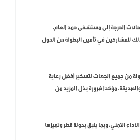
وسيتولى المركز، الذي يضم خمس عيادات خارجية خارج المقر الرئيسي، بالإضافة إلى خدمات الإسعاف لنقل الحالات الحرجة إلى مستشفى حمد العام، 
تقديم الرعاية الصحية الأولية لملحقي اللجنة من الجهات الحكومية (وزارة الداخلية، وزارة الدفاع، قوة لخويا) وكذلك للمشاركين في تأمين البطولة من الدول 
وأعرب سعادة اللواء عبدالعزيز بن فيصل آل ثاني، في تصريح صحفي بهذه المناسبة، عن شكره للجهود المبذولة من جميع الجهات لتسخير أفضل رعاية 
طبية للعاملين بلجنة عمليات أمن وسلامة بطولة كأس العالم FIFA قطر 2022، والضيوف من الدول الشقيقة والصديقة، مؤكدا ضرورة بذل المزيد من 
وأشار سعادته إلى أن منظومة العمل الأمني تعمل كفريق واحد من أجل تأمين البطولة وفق أعلى مستويات الأداء الأمني، وبما يليق بدولة قطر وتميزها 